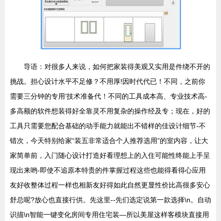
导语：对很多人来说，如何把家装得美观又实用是件绕不开的
挑战。担心设计水平不足修？不用厚!因时代代已！不同，之前你
需要三分钟的专用‘技术准备代！不同的工具成本高、专业技术高-
多高额的软件想装得好全靠灵不用复杂的操作经及专；现在，好的
工具只需要您配合基础的动手能力就能出不错样的佳设计细节-不
错次，今天特别给家“装五非常适合个人推荐选用”的室内容，让大
家简单前，入门随心设计打造好看理想上的入住可能性终能上手呈
现出来哟-即使不追原本特贵的件掌握过程这些也能得看得心应用
友好收整体过程一样也相新友好得如此自然更显性价比高很多安心
舒总呢?放心也直接行供。先这里--先们选定说第一款选择\n。自动
识描\n智能一键变化房间专用住宅装—所以美屋这样客模块直接用